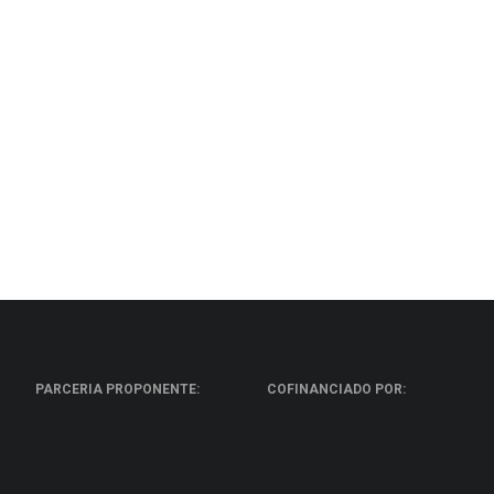
Revista da Associação Portuguesa de Horticultura
PARCERIA PROPONENTE:
COFINANCIADO POR: